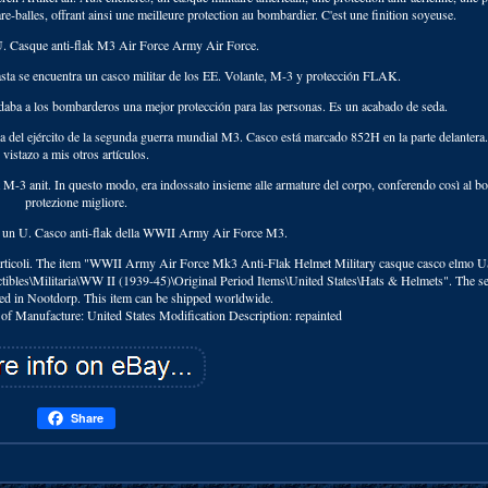
e-balles, offrant ainsi une meilleure protection au bombardier. C'est une finition soyeuse.
U. Casque anti-flak M3 Air Force Army Air Force.
sta se encuentra un casco militar de los EE. Volante, M-3 y protección FLAK.
 daba a los bombarderos una mejor protección para las personas. Es un acabado de seda.
ea del ejército de la segunda guerra mundial M3. Casco está marcado 852H en la parte delantera
vistazo a mis otros artículos.
it M-3 anit. In questo modo, era indossato insieme alle armature del corpo, conferendo così al 
protezione migliore.
er un U. Casco anti-flak della WWII Army Air Force M3.
ltri articoli. The item "WWII Army Air Force Mk3 Anti-Flak Helmet Military casque casco elmo U
ectibles\Militaria\WW II (1939-45)\Original Period Items\United States\Hats & Helmets". The sel
ated in Nootdorp. This item can be shipped worldwide.
of Manufacture: United States
Modification Description: repainted
Share