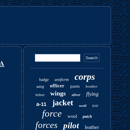
SA
corps
uniform
badge
officer
pants
bomber
wing
wings
flying
silver
helmet
jacket
a-11
world
field
force
wool
patch
forces
pilot
leather