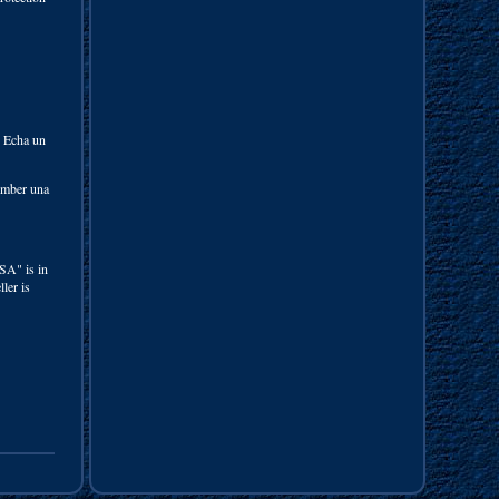
. Echa un
bomber una
SA" is in
ler is