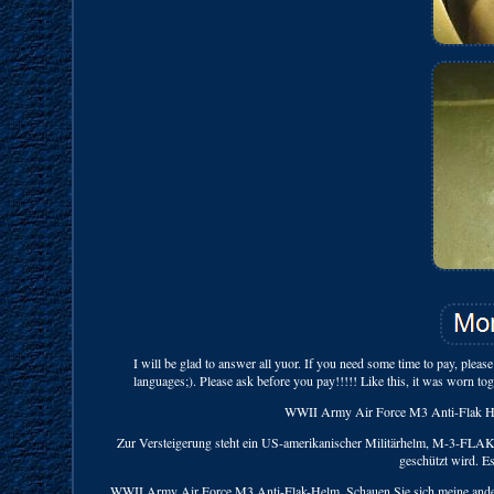
I will be glad to answer all yuor. If you need some time to pay, plea
languages;). Please ask before you pay!!!!! Like this, it was worn to
WWII Army Air Force M3 Anti-Flak Helm
Zur Versteigerung steht ein US-amerikanischer Militärhelm, M-3-FLAK
geschützt wird. Es
WWII Army Air Force M3 Anti-Flak-Helm. Schauen Sie sich meine anderen A