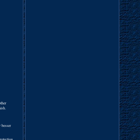
other
nish.
 besser
rotection