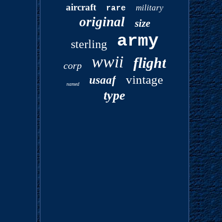
aircraft
military
rare
original
size
army
sterling
wwii
flight
corp
vintage
usaaf
named
type