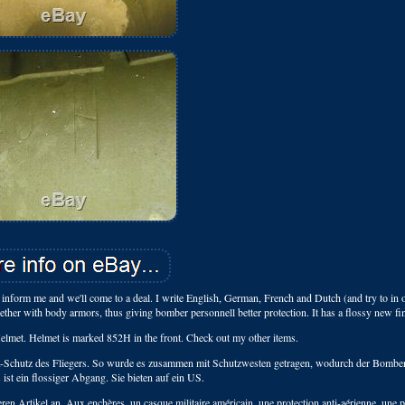
se inform me and we'll come to a deal. I write English, German, French and Dutch (and try to in 
gether with body armors, thus giving bomber personnell better protection. It has a flossy new fi
et. Helmet is marked 852H in the front. Check out my other items.
-Schutz des Fliegers. So wurde es zusammen mit Schutzwesten getragen, wodurch der Bomber
 ist ein flossiger Abgang. Sie bieten auf ein US.
rtikel an. Aux enchères, un casque militaire américain, une protection anti-aérienne, une p