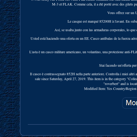
M-3 et FLAK. Comme cela, il a été porté avec des gilets par
Vous offrez sur un 
Le casque est marqué 85200H à l'avant. En suba
Así, se usaba junto con las armaduras corporales, lo que
Usted está haciendo una oferta en un EE. Casco antibalas de la fuerza aér
L'asta è un casco militare americano, un volantino, una protezione anti-FL
Stai facendo un'offerta p
Il casco è contrassegnato 852H nella parte anteriore. Controlla i miei a
sale since Saturday, April 27, 2019. This item is in the category "Coll
"roverbert" and is loc
Modified Item: Yes
Country/Region 